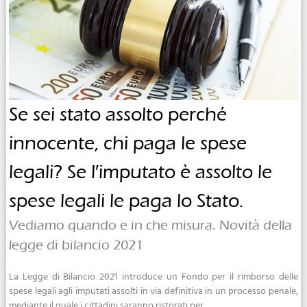
Se sei stato assolto perché
innocente, chi paga le spese
legali? Se l′imputato è assolto le
spese legali le paga lo Stato.
Vediamo quando e in che misura. Novità della
legge di bilancio 2021
La Legge di Bilancio 2021 introduce un Fondo per il rimborso delle
spese legali agli imputati assolti in via definitiva in un processo penale,
mediante il quale i cittadini saranno ristorati per ...