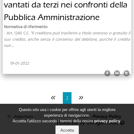
vantati da terzi nei confronti della
Pubblica Amministrazione
Normativa di riferimento
- Art. 1260 C.C.
"Il creditore può trasferire a titolo oneroso o gratuito il
suo credito, anche senza il consenso del debitore, purché il credito
non ...
19-01-2022
«
»
1
Questo sito usa i cookie per offrire agli utenti la migliore
esperienza di navigazione.
© - Adjectives -
BDF communication
- 2026 -
Privacy Policy
Accetta l'utilizzo secondo i termini della nostra
privacy policy
.