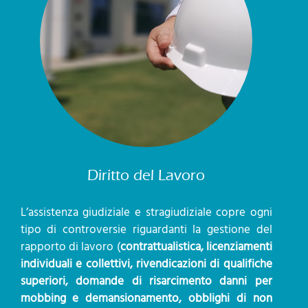
Diritto del Lavoro
L’assistenza giudiziale e stragiudiziale copre ogni
tipo di controversie riguardanti la gestione del
rapporto di lavoro (
contrattualistica, licenziamenti
individuali e collettivi, rivendicazioni di qualifiche
superiori, domande di risarcimento danni per
mobbing e demansionamento, obblighi di non